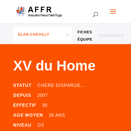
FICHES
CALENDRIER
ÉQUIPE
XV du Home
STATUT
CHÈRE DISPARUE…
DEPUIS
2007
EFFECTIF
30
AGE MOYEN
26 ANS
NIVEAU
2/5